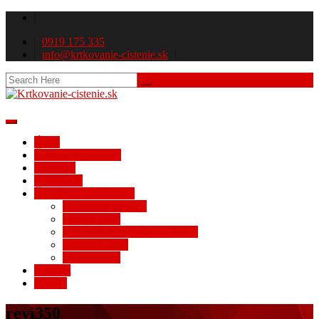
0919 175 335
info@krtkovanie-cistenie.sk
Úvod
Čistenie kanalizácií
Technika
Referencie
Čo všetko ponúkame?
Likvidácia azbestu
Bytové jadrá
Rekonštrukcie bytov a domov
Vodoinštalácie
Vykurovanie
Kontakt
Cenník
revi350