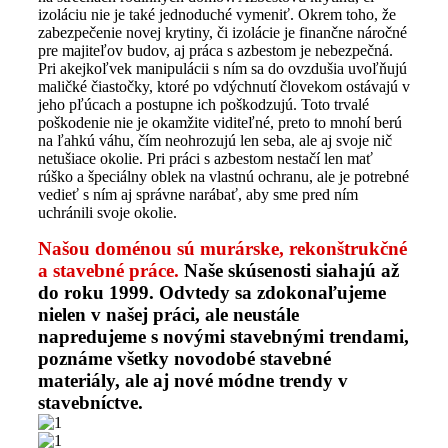
izoláciu nie je také jednoduché vymeniť. Okrem toho, že
zabezpečenie novej krytiny, či izolácie je finančne náročné
pre majiteľov budov, aj práca s azbestom je nebezpečná.
Pri akejkoľvek manipulácii s ním sa do ovzdušia uvoľňujú
maličké čiastočky, ktoré po vdýchnutí človekom ostávajú v
jeho pľúcach a postupne ich poškodzujú. Toto trvalé
poškodenie nie je okamžite viditeľné, preto to mnohí berú
na ľahkú váhu, čím neohrozujú len seba, ale aj svoje nič
netušiace okolie. Pri práci s azbestom nestačí len mať
rúško a špeciálny oblek na vlastnú ochranu, ale je potrebné
vedieť s ním aj správne narábať, aby sme pred ním
uchránili svoje okolie.
Našou doménou sú murárske, rekonštrukčné
a stavebné práce.
Naše skúsenosti siahajú až
do roku 1999. Odvtedy sa zdokonaľujeme
nielen v našej práci, ale neustále
napredujeme s novými stavebnými trendami,
poznáme všetky novodobé stavebné
materiály, ale aj nové módne trendy v
stavebníctve.