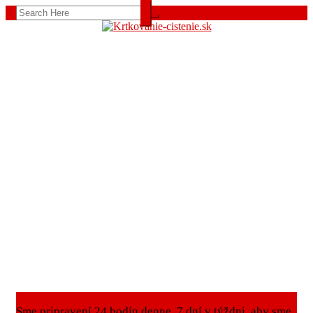
Sme pripravení 24 hodín denne, 7 dní v týždni, aby sme