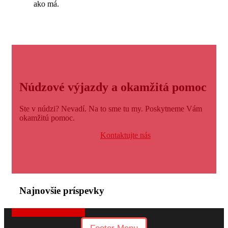
ako má.
Núdzové výjazdy
a okamžitá pomoc
Ste v núdzi? Nevadí. Na to sme tu my. Poskytneme Vám
okamžitú pomoc.
+421 919 175 335
alebo
Kontaktujte nás
Najnovšie príspevky
Získať cenovú ponuku