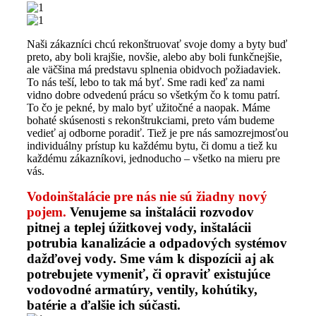
Naši zákazníci chcú rekonštruovať svoje domy a byty buď
preto, aby boli krajšie, novšie, alebo aby boli funkčnejšie,
ale väčšina má predstavu splnenia obidvoch požiadaviek.
To nás teší, lebo to tak má byť. Sme radi keď za nami
vidno dobre odvedenú prácu so všetkým čo k tomu patrí.
To čo je pekné, by malo byť užitočné a naopak. Máme
bohaté skúsenosti s rekonštrukciami, preto vám budeme
vedieť aj odborne poradiť. Tiež je pre nás samozrejmosťou
individuálny prístup ku každému bytu, či domu a tiež ku
každému zákazníkovi, jednoducho – všetko na mieru pre
vás.
Vodoinštalácie pre nás nie sú žiadny nový
pojem.
Venujeme sa inštalácii rozvodov
pitnej a teplej úžitkovej vody, inštalácii
potrubia kanalizácie a odpadových systémov
dažďovej vody. Sme vám k dispozícii aj ak
potrebujete vymeniť, či opraviť existujúce
vodovodné armatúry, ventily, kohútiky,
batérie a ďalšie ich súčasti.