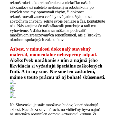
rekonštrukcia ako rekonštrukcia a niekoľko našich
zákazníkov už naletelo neskúseným robotníkom, po
ktorých sme my opravovali chyby, či dokonca
rekonštruovali znovu celé bytové jadro. Vyhnite sa
zbytočným chybám, šetrite svoje peniaze a čas, kontaktujte
nás. Nás zaujíma čo náš zákazník potrebuje a radi mu
vyhovieme. Vďaka tomu sa môžeme pochváliť
množstvom zrealizovaných rekonštrukcií, ale aj širokým
okruhom spokojných zákazníkov.
Azbest, v minulosti dokonalý stavebný
materiál, momentálne nebezpečný odpad.
Akékoľvek narábanie s ním a najmä jeho
likvidácia si vyžadujú špeciálne zaškolených
ľudí. A to my sme. Nie sme len zaškolení,
máme s touto prácou už aj bohaté skúsenosti.
Na Slovensku je stále množstvo budov, ktoré obsahujú
azbest. Nachádza sa v múroch, no viditeľný býva najmä
na strechách rodinných domov. Azbestovú krytinu, či