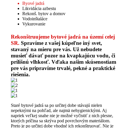
Byové jadrá
Likvidácia azbestu
Rekonš. bytov a domov
Vodoinštaláce
Vykurovanie
Rekonštruujeme bytové jadrá na území celej
SR.
Spravíme z vašej kúpeľne iný svet,
stavaný na mieru pre vás. Už nebudete
musieť dávať pozor na kvapkajúcu vodu, či
prílišnú vlhkosť. Vďaka našim skúsenostiam
pre vás pripravíme trvalé, pekné a praktické
riešenia.
Staré bytové jadrá sa po určitej dobe stávajú nielen
nepeknými na pohľad, ale najmä nehygienickými. Aj
napriek veľkej snahe nie je možné vyčistiť z nich plesne,
ktorých príčina sa skrýva pod povrchovým materiálom.
Preto je po určitej dobe vhodné ich rekonštruovať. Nie je