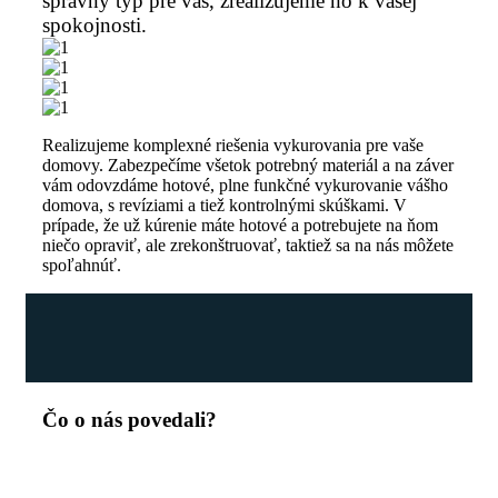
správny typ pre vás, zrealizujeme ho k vašej
spokojnosti.
Realizujeme komplexné riešenia vykurovania pre vaše
domovy. Zabezpečíme všetok potrebný materiál a na záver
vám odovzdáme hotové, plne funkčné vykurovanie vášho
domova, s revíziami a tiež kontrolnými skúškami. V
prípade, že už kúrenie máte hotové a potrebujete na ňom
niečo opraviť, ale zrekonštruovať, taktiež sa na nás môžete
spoľahnúť.
Čo o nás povedali?