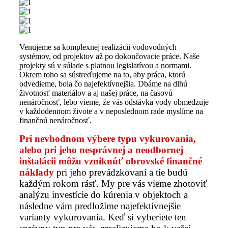
Venujeme sa komplexnej realizácii vodovodných
systémov, od projektov až po dokončovacie práce. Naše
projekty sú v súlade s platnou legislatívou a normami.
Okrem toho sa sústreďujeme na to, aby práca, ktorú
odvedieme, bola čo najefektívnejšia. Dbáme na dlhú
životnosť materiálov a aj našej práce, na časovú
nenáročnosť, lebo vieme, že vás odstávka vody obmedzuje
v každodennom živote a v neposlednom rade myslíme na
finančnú nenáročnosť.
Pri nevhodnom výbere typu vykurovania,
alebo pri jeho nesprávnej a neodbornej
inštalácii môžu vzniknúť obrovské finančné
náklady
pri jeho prevádzkovaní a tie budú
každým rokom rásť. My pre vás vieme zhotoviť
analýzu investície do kúrenia v objektoch a
následne vám predložíme najefektívnejšie
varianty vykurovania. Keď si vyberiete ten