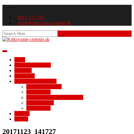
0919 175 335
info@krtkovanie-cistenie.sk
Úvod
Čistenie kanalizácií
Technika
Referencie
Čo všetko ponúkame?
Likvidácia azbestu
Bytové jadrá
Rekonštrukcie bytov a domov
Vodoinštalácie
Vykurovanie
Kontakt
Cenník
20171123_141727