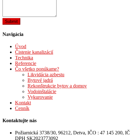
Navigácia
Úvod
Čistenie kanalizácií
Technika
Referencie
Čo všetko ponúkame?
Likvidácia azbestu
Bytové jadrá
Rekonštrukcie bytov a domov
Vodoinštalácie
Vykurovanie
Kontakt
Cenník
Kontaktujte nás
Požiarnická 3738/30, 96212, Detva, IČO : 47 145 200, IČ
DPH SK2023773092