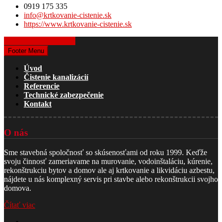
0919 175 335
info@krtkovanie-cistenie.sk
https://www.krtkovanie-cistenie.sk
Získať cenovú ponuku
Footer Menu
Úvod
Čistenie kanalizácií
Referencie
Technické zabezpečenie
Kontakt
O nás
Sme stavebná spoločnosť so skúsenosťami od roku 1999. Keďže
svoju činnosť zameriavame na murovanie, vodoinštaláciu, kúrenie,
rekonštrukciu bytov a domov ale aj krtkovanie a likvidáciu azbestu,
nájdete u nás komplexný servis pri stavbe alebo rekonštrukcii svojho
domova.
Čítať viac