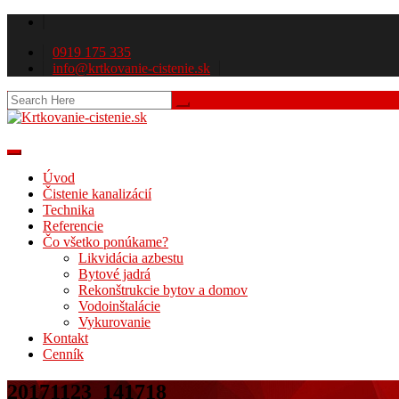
0919 175 335
info@krtkovanie-cistenie.sk
Úvod
Čistenie kanalizácií
Technika
Referencie
Čo všetko ponúkame?
Likvidácia azbestu
Bytové jadrá
Rekonštrukcie bytov a domov
Vodoinštalácie
Vykurovanie
Kontakt
Cenník
20171123_141718