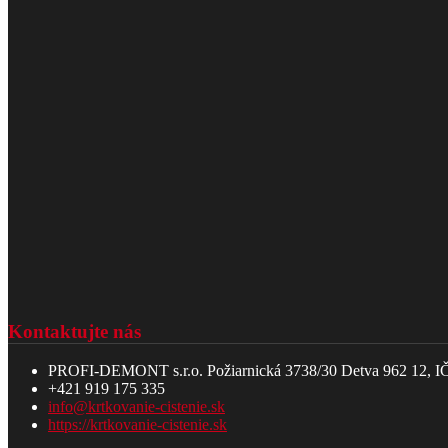
Kontaktujte nás
PROFI-DEMONT s.r.o. Požiarnická 3738/30 Detva 962 12, 
+421 919 175 335
info@krtkovanie-cistenie.sk
https://krtkovanie-cistenie.sk