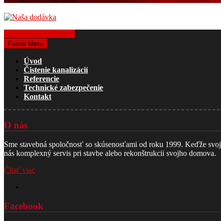
Získať cenovú ponuku
Footer Menu
Úvod
Čistenie kanalizácií
Referencie
Technické zabezpečenie
Kontakt
O nás
Sme stavebná spoločnosť so skúsenosťami od roku 1999. Keďže svoju č
nás komplexný servis pri stavbe alebo rekonštrukcii svojho domova.
Čítať viac
Facebook