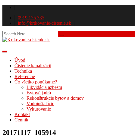
0919 175 335
info@krtkovanie-cistenie.sk
Úvod
Čistenie kanalizácií
Technika
Referencie
Čo všetko ponúkame?
Likvidácia azbestu
Bytové jadrá
Rekonštrukcie bytov a domov
Vodoinštalácie
Vykurovanie
Kontakt
Cenník
20171117_105914