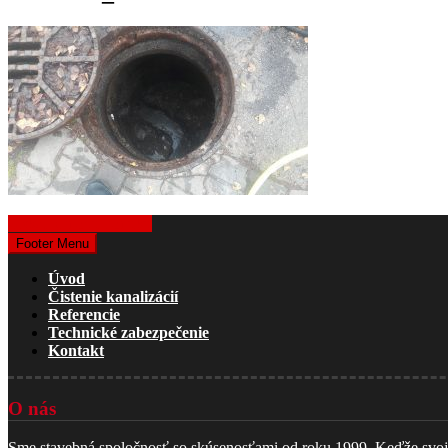
Získať cenovú ponuku
Footer Menu
Úvod
Čistenie kanalizácií
Referencie
Technické zabezpečenie
Kontakt
O nás
Sme stavebná spoločnosť so skúsenosťami od roku 1999. Keďže svoju č