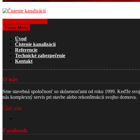
Získať cenovú ponuku
Footer Menu
Úvod
Čistenie kanalizácií
Referencie
Technické zabezpečenie
Kontakt
O nás
Sme stavebná spoločnosť so skúsenosťami od roku 1999. Keďže svoju č
nás komplexný servis pri stavbe alebo rekonštrukcii svojho domova.
Čítať viac
Facebook