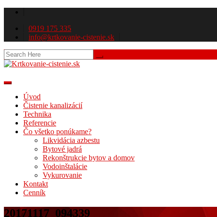
0919 175 335
info@krtkovanie-cistenie.sk
Úvod
Čistenie kanalizácií
Technika
Referencie
Čo všetko ponúkame?
Likvidácia azbestu
Bytové jadrá
Rekonštrukcie bytov a domov
Vodoinštalácie
Vykurovanie
Kontakt
Cenník
20171117_094339